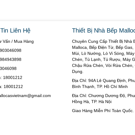
Tin Liên Hệ
Thiết Bị Nhà Bếp Mallo
Tư Vấn / Mua Hàng
Chuyên Cung Cấp Thiết Bị Nhà 
Malloca, Bếp Điện Từ, Bếp Gas,
 0903046098
Mùi, Lò Nướng, Lò Vi Sóng, Má
 0984943898
Chén, Tủ Lạnh, Tủ Rượu, Máy Gi
Chậu Rửa Chén, Vòi Rửa Chén, 
03046098
Dụng.
: 18001212
Địa Chỉ: 94A Lê Quang Định, P
: 18001212
Bình Thạnh, TP. Hồ Chí Minh
allocasvietnam@gmail.com
Địa Chỉ: Chương Dương Độ, Ph
Hồng Hà, TP. Hà Nội
Giao Hàng Miễn Phí Toàn Quốc.