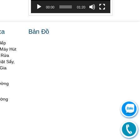
00:00
01:20
ca
Bản Đồ
Bếp
 Máy Hút
y Rửa
ặt Sấy,
Gia
hường
ường