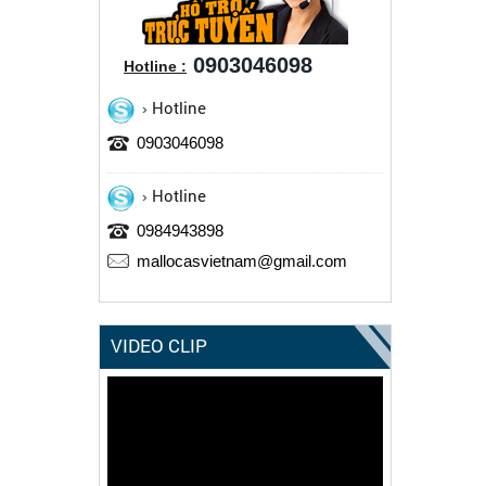
0903046098
Hotline :
Hotline
0903046098
Hotline
0984943898
mallocasvietnam@gmail.com
VIDEO CLIP
Trình
chơi
Video