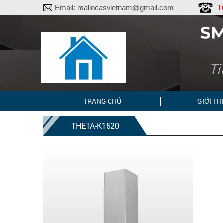
T
Email:
mallocasvietnam@gmail.com
TRANG CHỦ
GIỚI TH
THETA-K1520