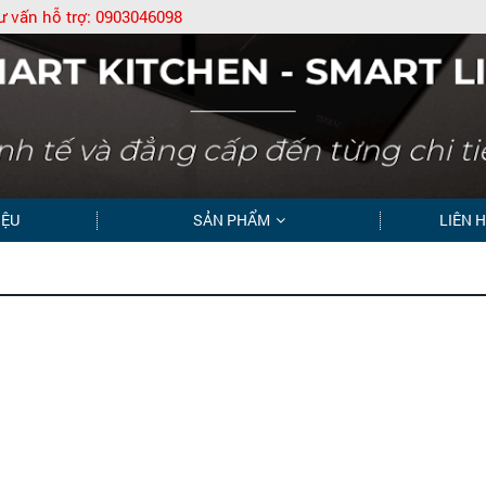
ư vấn hỗ trợ:
0903046098
IỆU
SẢN PHẨM
LIÊN 