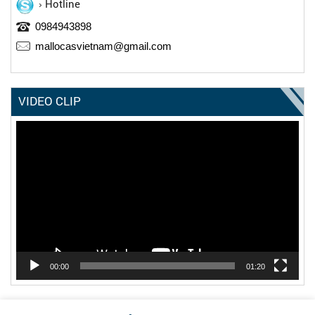
Hotline
0984943898
mallocasvietnam@gmail.com
VIDEO CLIP
Trình
chơi
Video
00:00
01:20