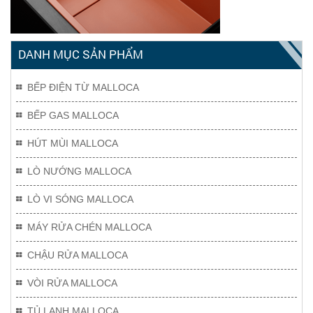
DANH MỤC SẢN PHẨM
BẾP ĐIỆN TỪ MALLOCA
BẾP GAS MALLOCA
HÚT MÙI MALLOCA
LÒ NƯỚNG MALLOCA
LÒ VI SÓNG MALLOCA
MÁY RỬA CHÉN MALLOCA
CHẬU RỬA MALLOCA
VÒI RỬA MALLOCA
TỦ LẠNH MALLOCA