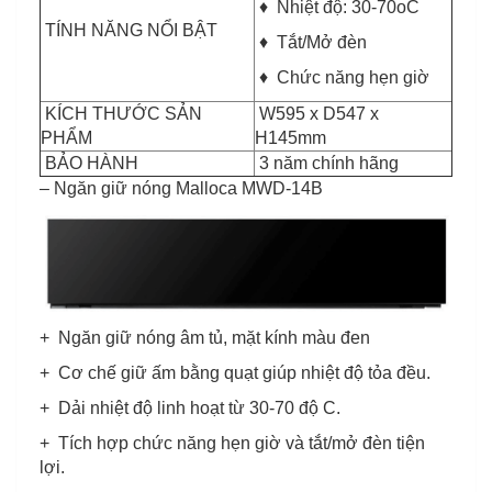
♦ Nhiệt độ: 30-70oC
TÍNH NĂNG NỔI BẬT
♦ Tắt/Mở đèn
♦ Chức năng hẹn giờ
KÍCH THƯỚC SẢN
W595 x D547 x
PHẨM
H145mm
BẢO HÀNH
3 năm chính hãng
– Ngăn giữ nóng Malloca MWD-14B
+ Ngăn giữ nóng âm tủ, mặt kính màu đen
+ Cơ chế giữ ấm bằng quạt giúp nhiệt độ tỏa đều.
+ Dải nhiệt độ linh hoạt từ 30-70 độ C.
+ Tích hợp chức năng hẹn giờ và tắt/mở đèn tiện
lợi.