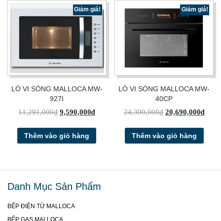
Giảm giá!
Giảm giá!
LÒ VI SÓNG MALLOCA MW-
LÒ VI SÓNG MALLOCA MW-
927I
40CP
11,291,000
₫
9,590,000
₫
24,300,000
₫
20,690,000
₫
Thêm vào giỏ hàng
Thêm vào giỏ hàng
Danh Mục Sản Phẩm
BẾP ĐIỆN TỪ MALLOCA
BẾP GAS MALLOCA