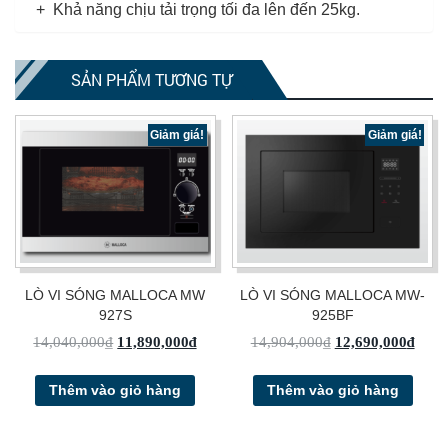
+ Khả năng chịu tải trọng tối đa lên đến 25kg.
SẢN PHẨM TƯƠNG TỰ
Giảm giá!
Giảm giá!
LÒ VI SÓNG MALLOCA MW
LÒ VI SÓNG MALLOCA MW-
927S
925BF
14,040,000
₫
11,890,000
₫
14,904,000
₫
12,690,000
₫
Thêm vào giỏ hàng
Thêm vào giỏ hàng