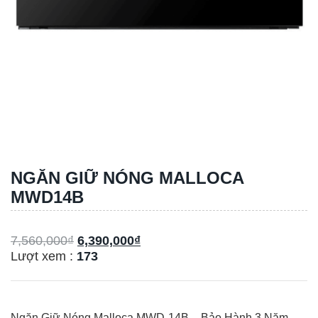
NGĂN GIỮ NÓNG MALLOCA
MWD14B
7,560,000
₫
6,390,000
₫
Lượt xem :
173
Ngăn Giữ Nóng Malloca MWD-14B – Bảo Hành 3 Năm