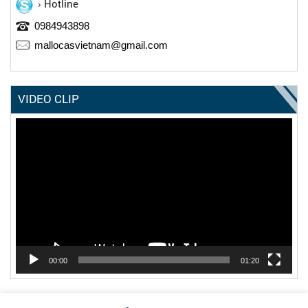
Hotline
0984943898
mallocasvietnam@gmail.com
VIDEO CLIP
Trình
chơi
Video
00:00
01:20