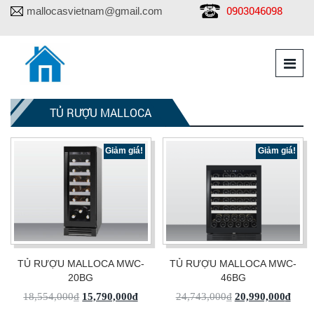
0903046098
mallocasvietnam@gmail.com
TỦ RƯỢU MALLOCA
Giảm giá!
Giảm giá!
TỦ RƯỢU MALLOCA MWC-
TỦ RƯỢU MALLOCA MWC-
20BG
46BG
18,554,000
₫
15,790,000
₫
24,743,000
₫
20,990,000
₫