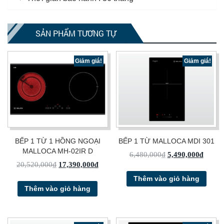
SẢN PHẨM TƯƠNG TỰ
Giảm giá!
Giảm giá!
BẾP 1 TỪ 1 HỒNG NGOẠI
BẾP 1 TỪ MALLOCA MDI 301
MALLOCA MH-02IR D
6,480,000
₫
5,490,000
₫
20,520,000
₫
17,390,000
₫
Thêm vào giỏ hàng
Thêm vào giỏ hàng