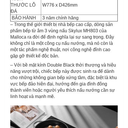
THƯỚC LỖ
W776 x D426mm
ĐÁ
BẢO HÀNH
3 năm chính hãng
– Trong thế giới thiết bị nhà bếp cao cấp, dòng sản
phẩm bếp từ âm 3 vùng nấu Skylux MH803 của
Malloca ra đời để định nghĩa lại sự sang trọng. Đây
không chỉ là một công cụ nấu nướng, mà nó còn là
một tác phẩm nghệ thuật, nơi công nghệ đỉnh cao
gặp gỡ thiết kế độc bản.
– Với bề mặt kính Double Black thời thượng và hiệu
năng vượt trội, chiếc bếp này được sinh ra để dành
cho những không gian bếp xứng tầm, đặc biệt là khu
vực bếp đảo hiện đại, hướng đến gia đình đông
thành viên hoặc người yêu thích nấu nướng cần sự
linh hoạt và mạnh mẽ.