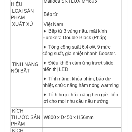
Malloca SKYLUX MH803
HIỆU
LOẠI SẢN
Bếp từ
PHẨM
XUẤT XỨ
Việt Nam
♦ Bếp từ 3 vùng nấu, mặt kính
Eurokera Double Black (Pháp)
♦ Tổng công suất 6.4kW, 9 mức
công suất, gia nhiệt nhanh Booster.
♦ Điều khiển cảm ứng trượt slide,
TÍNH NĂNG
hiển thị LED.
NỔI BẬT
♦ Tính năng: khóa phím, báo dư
nhiệt, chức năng hâm nóng warming
♦ Tích hợp chức năng hẹn giờ, tiện
lợi cho mọi nhu cầu nấu nướng.
KÍCH
THƯỚC SẢN
W800 x D450 x H56mm
PHẨM
KÍCH