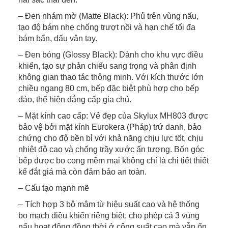
– Đen nhám mờ (Matte Black): Phủ trên vùng nấu,
tạo độ bám nhẹ chống trượt nồi và hạn chế tối đa
bám bẩn, dấu vân tay.
– Đen bóng (Glossy Black): Dành cho khu vực điều
khiển, tạo sự phản chiếu sang trọng và phân định
không gian thao tác thông minh. Với kích thước lớn
chiều ngang 80 cm, bếp đặc biệt phù hợp cho bếp
đảo, thể hiện đẳng cấp gia chủ.
– Mặt kính cao cấp: Vẻ đẹp của Skylux MH803 được
bảo vệ bởi mặt kính Eurokera (Pháp) trứ danh, bảo
chứng cho độ bền bỉ với khả năng chịu lực tốt, chịu
nhiệt độ cao và chống trầy xước ấn tượng. Bốn góc
bếp được bo cong mềm mại không chỉ là chi tiết thiết
kế đắt giá mà còn đảm bảo an toàn.
– Cấu tạo mạnh mẽ
– Tích hợp 3 bộ mâm từ hiệu suất cao và hệ thống
bo mạch điều khiển riêng biệt, cho phép cả 3 vùng
nấu hoạt động đồng thời ở công suất cao mà vẫn ổn