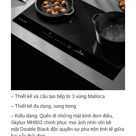
– Thiết kế và cấu tạo bếp từ 3 vùng Malloca
– Thiết kế đa dạng, sang trọng
– Kiểu dáng: Quên đi những mặt kính đơn điệu,
Skylux MH803 chinh phục mọi ánh nhìn với bề
mặt Double Black độc quyền sự pha trộn tinh tế giữa
hai sắc thái đen: