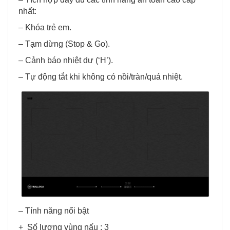
nhất:
– Khóa trẻ em.
– Tạm dừng (Stop & Go).
– Cảnh báo nhiệt dư (‘H’).
– Tự động tắt khi không có nồi/tràn/quá nhiệt.
– Tính năng nổi bật
+ Số lượng vùng nấu : 3