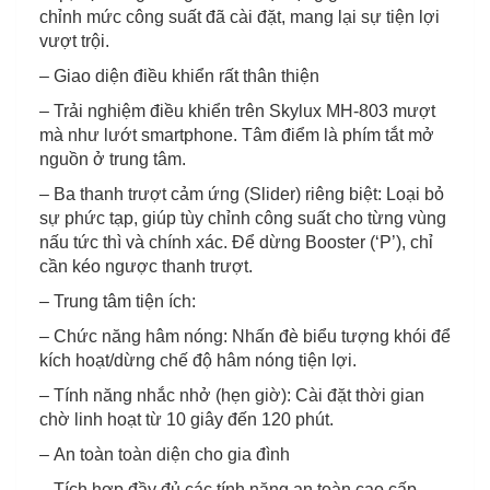
chỉnh mức công suất đã cài đặt, mang lại sự tiện lợi
vượt trội.
– Giao diện điều khiển rất thân thiện
– Trải nghiệm điều khiển trên Skylux MH-803 mượt
mà như lướt smartphone. Tâm điểm là phím tắt mở
nguồn ở trung tâm.
– Ba thanh trượt cảm ứng (Slider) riêng biệt: Loại bỏ
sự phức tạp, giúp tùy chỉnh công suất cho từng vùng
nấu tức thì và chính xác. Để dừng Booster (‘P’), chỉ
cần kéo ngược thanh trượt.
– Trung tâm tiện ích:
– Chức năng hâm nóng: Nhấn đè biểu tượng khói để
kích hoạt/dừng chế độ hâm nóng tiện lợi.
– Tính năng nhắc nhở (hẹn giờ): Cài đặt thời gian
chờ linh hoạt từ 10 giây đến 120 phút.
– An toàn toàn diện cho gia đình
– Tích hợp đầy đủ các tính năng an toàn cao cấp