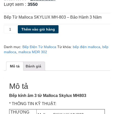
Lượt xem :
3550
Bếp Từ Malloca SKYLUX MH-803 – Bảo Hành 3 Năm
BẾP
Thêm vào giỏ hàng
3
TỪ
MALLOCA
Danh mục:
Bếp Điện Từ Malloca
Từ khóa:
bếp điện malloca
,
bếp
SKYLUX
malloca
,
malloca MDR 302
MH-
803
số
Mô tả
Đánh giá
lượng
Mô tả
Bếp kính âm 3 từ Malloca Skylux MH803
* THÔNG TIN KỸ THUẬT:
THƯƠNG