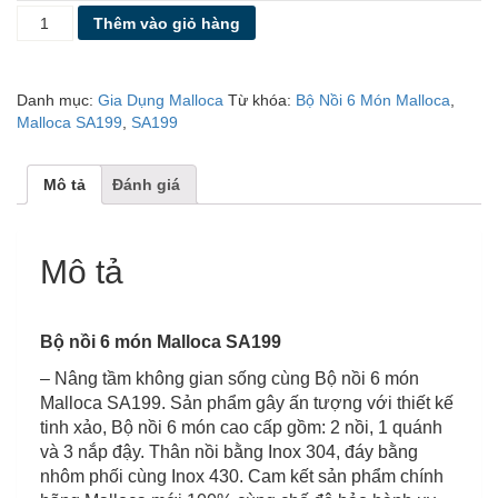
BỘ
Thêm vào giỏ hàng
NỒI
6
MÓN
Danh mục:
Gia Dụng Malloca
Từ khóa:
Bộ Nồi 6 Món Malloca
,
MALLOCA
Malloca SA199
,
SA199
SA199
số
lượng
Mô tả
Đánh giá
Mô tả
Bộ nồi 6 món Malloca SA199
– Nâng tầm không gian sống cùng Bộ nồi 6 món
Malloca SA199. Sản phẩm gây ấn tượng với thiết kế
tinh xảo, Bộ nồi 6 món cao cấp gồm: 2 nồi, 1 quánh
và 3 nắp đậy. Thân nồi bằng Inox 304, đáy bằng
nhôm phối cùng Inox 430. Cam kết sản phẩm chính