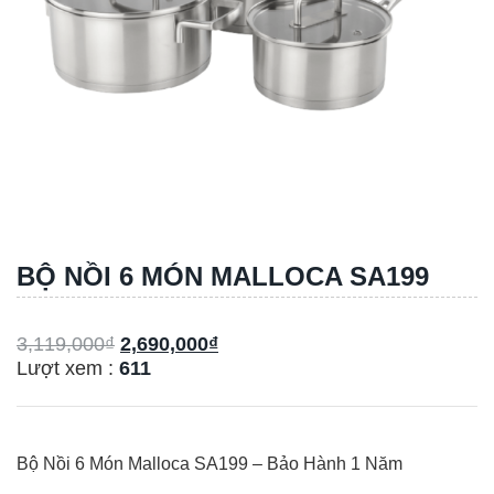
BỘ NỒI 6 MÓN MALLOCA SA199
3,119,000
₫
2,690,000
₫
Lượt xem :
611
Bộ N
ồi 6 Món Malloca SA199
– Bảo Hành 1 Năm