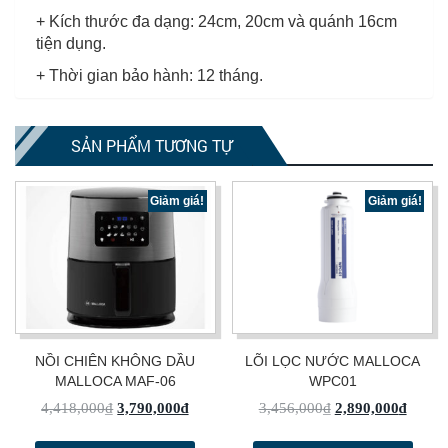
+ Kích thước đa dạng: 24cm, 20cm và quánh 16cm
tiện dụng.
+ Thời gian bảo hành: 12 tháng.
SẢN PHẨM TƯƠNG TỰ
Giảm giá!
Giảm giá!
NỒI CHIÊN KHÔNG DẦU
LÕI LỌC NƯỚC MALLOCA
MALLOCA MAF-06
WPC01
4,418,000
₫
3,790,000
₫
3,456,000
₫
2,890,000
₫