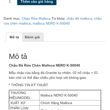
Thêm vào giỏ hàng
ĐÁ
MALLOCA
NERO
Danh mục:
Chậu Rửa Malloca
Từ khóa:
chậu đá malloca
,
chậu
K-
rửa chén malloca
,
malloca NERO K-50040
50040
số
lượng
Mô tả
Đánh giá
Mô tả
Chậu Đá Rửa Chén Malloca NERO K-50040
Mẫu chậu rửa bằng đá Granite tự nhiên, 02 hố chậu + 01
bàn chờ có thể đảo chiều phù hợp với không gian
* THÔNG TIN KỸ THUẬT:
THƯƠNG
Malloca NERO K-50040
HIỆU/MODEL
XUẤT XỨ
Chính Hãng Malloca
PHÂN LOẠI