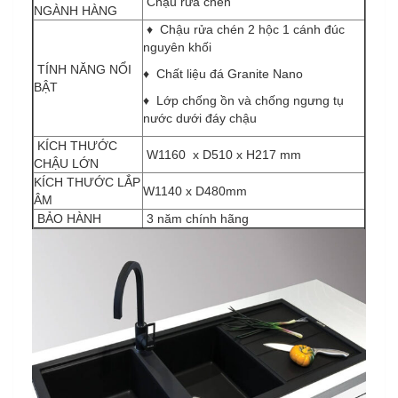
Chậu rửa chén
NGÀNH HÀNG
♦ Chậu rửa chén 2 hộc 1 cánh đúc
nguyên khối
TÍNH NĂNG NỔI
♦ Chất liệu đá Granite Nano
BẬT
♦ Lớp chống ồn và chống ngưng tụ
nước dưới đáy chậu
KÍCH THƯỚC
W1160 x D510 x H217 mm
CHẬU LỚN
KÍCH THƯỚC LẮP
W1140 x D480mm
ÂM
BẢO HÀNH
3 năm chính hãng