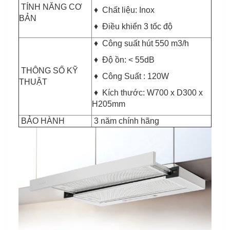
TÍNH NĂNG CƠ
♦ Chất liệu: Inox
BẢN
♦ Điều khiển 3 tốc độ
♦ Công suất hút 550 m3/h
♦ Độ ồn: < 55dB
THÔNG SỐ KỸ
♦ Công Suất : 120W
THUẬT
♦ Kích thước: W700 x D300 x
H205mm
BẢO HÀNH
3 năm chính hãng