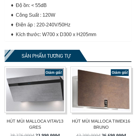
♦ Độ ồn: < 55dB
♦ Công Suất : 120W
♦ Điện áp : 220-240V/50Hz
♦ Kích thước: W700 x D300 x H205mm
SẢN PHẨM TƯƠNG TỰ
Giảm giá!
Giảm giá!
HÚT MÙI MALLOCA VITAV13
HÚT MÙI MALLOCA TIMEK16
GRES
BRUNO
28,276,000
₫
23,990,000
₫
43,200,000
₫
36,690,000
₫