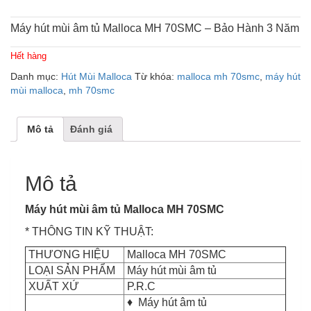
Máy hút mùi âm tủ Malloca
MH 70SMC
– Bảo Hành 3 Năm
Hết hàng
Danh mục:
Hút Mùi Malloca
Từ khóa:
malloca mh 70smc
,
máy hút
mùi malloca
,
mh 70smc
Mô tả
Đánh giá
Mô tả
Máy hút mùi âm tủ Malloca MH 70SMC
* THÔNG TIN KỸ THUẬT:
THƯƠNG HIỆU
Malloca MH 70SMC
LOẠI SẢN PHẨM
Máy hút mùi âm tủ
XUẤT XỨ
P.R.C
♦ Máy hút âm tủ