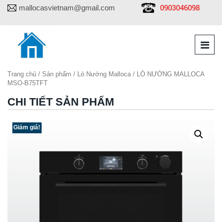
0903046098
mallocasvietnam@gmail.com
Trang chủ
/
Sản phẩm
/
Lò Nướng Malloca
/ LÒ NƯỚNG MALLOCA
MSO-B75TFT
CHI TIẾT SẢN PHẨM
Giảm giá!