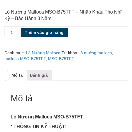
Lò Nướng Malloca MSO-B75TFT – Nhập Khẩu Thổ Nhĩ
Kỳ – Bảo Hành 3 Năm
LÒ
Thêm vào giỏ hàng
NƯỚNG
MALLOCA
MSO-
Danh mục:
Lò Nướng Malloca
Từ khóa:
lò nướng malloca
,
B75TFT
malloca MSO-B75TFT
,
MSO-B75TFT
số
lượng
Mô tả
Đánh giá
Mô tả
Lò Nướng Malloca MSO-B75TFT
* THÔNG TIN KỸ THUẬT: