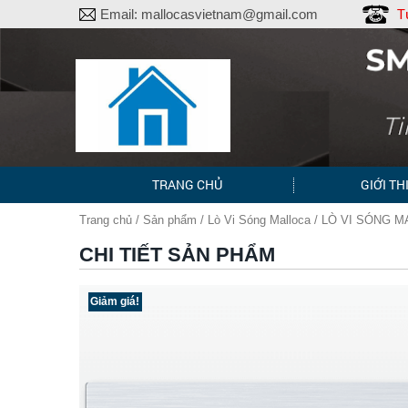
T
Email:
mallocasvietnam@gmail.com
TRANG CHỦ
GIỚI TH
Trang chủ
/
Sản phẩm
/
Lò Vi Sóng Malloca
/ LÒ VI SÓNG M
CHI TIẾT SẢN PHẨM
Giảm giá!