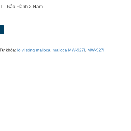
7I – Bảo Hành 3 Năm
g
Từ khóa:
lò vi sóng malloca
,
malloca MW-927I
,
MW-927I