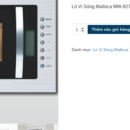
Lò Vi Sóng Malloca MW-92
LÒ
Thêm vào giỏ hàn
VI
SÓNG
MALLOCA
Danh mục:
Lò Vi Sóng Malloca
MW-
927I
số
lượng