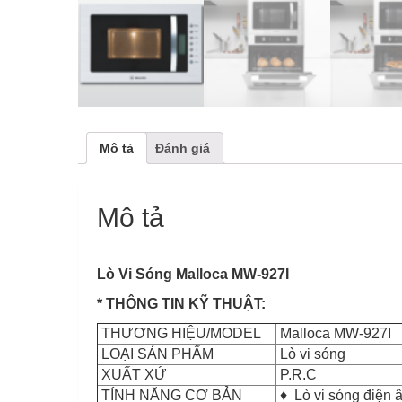
Mô tả
Đánh giá
Mô tả
Lò Vi Sóng Malloca MW-927I
* THÔNG TIN KỸ THUẬT:
THƯƠNG HIỆU/MODEL
Malloca MW-927I
LOẠI SẢN PHẨM
Lò vi sóng
XUẤT XỨ
P.R.C
TÍNH NĂNG CƠ BẢN
♦ Lò vi sóng điện 