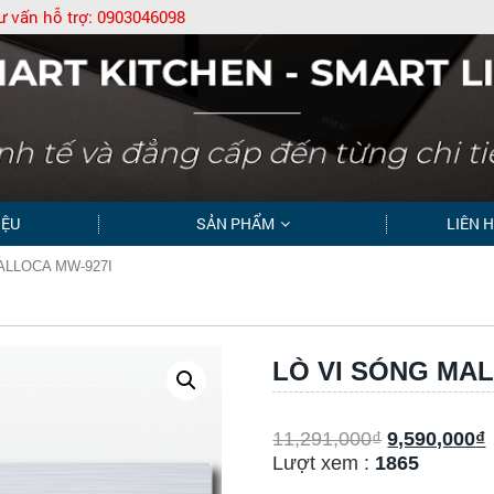
ư vấn hỗ trợ:
0903046098
IỆU
SẢN PHẨM
LIÊN 
ALLOCA MW-927I
LÒ VI SÓNG MAL
11,291,000
₫
9,590,000
₫
Lượt xem :
1865