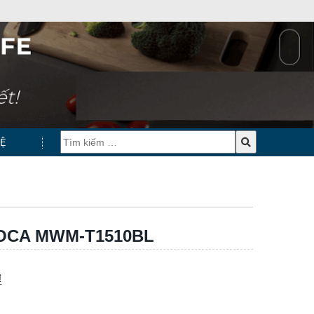
HỆ
OCA MWM-T1510BL
₫