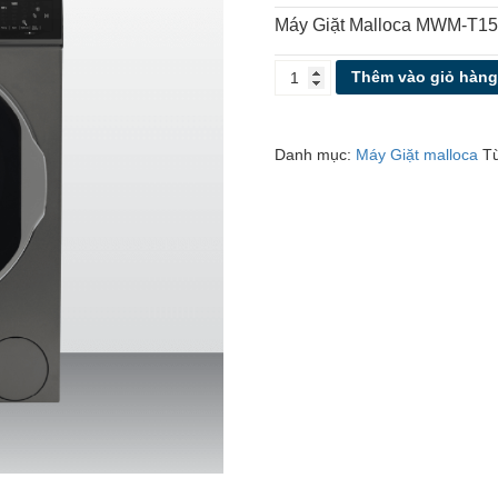
Máy Giặt Malloca MWM-T1
MÁY
Thêm vào giỏ hàn
GIẶT
MALLOCA
MWM-
Danh mục:
Máy Giặt malloca
T
T1510BL
số
lượng