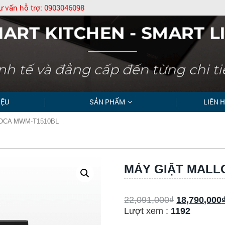
ư vấn hỗ trợ:
0903046098
IỆU
SẢN PHẨM
LIÊN 
OCA MWM-T1510BL
MÁY GIẶT MALL
22,091,000
₫
18,790,000
Lượt xem :
1192