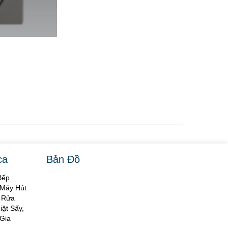
ca
Bản Đồ
Bếp
 Máy Hút
y Rửa
ặt Sấy,
Gia