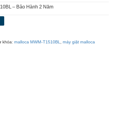
510BL – Bảo Hành 2 Năm
g
ừ khóa:
malloca MWM-T1510BL
,
máy giặt malloca