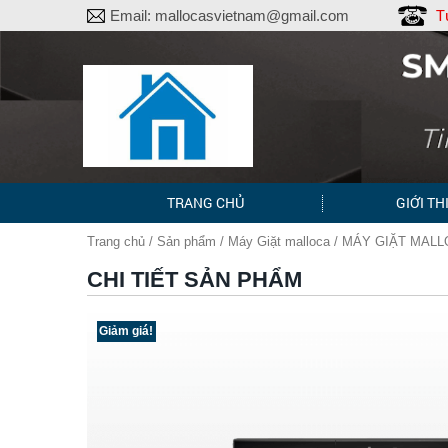
T
Email:
mallocasvietnam@gmail.com
TRANG CHỦ
GIỚI TH
Trang chủ
/
Sản phẩm
/
Máy Giặt malloca
/ MÁY GIẶT MALL
CHI TIẾT SẢN PHẨM
Giảm giá!