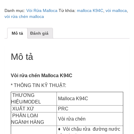
số
Danh mục:
Vòi Rửa Malloca
Từ khóa:
malloca K94C
,
vòi malloca
,
lượng
vòi rửa chén malloca
Mô tả
Đánh giá
Mô tả
Vòi rửa chén Malloca K94C
* THÔNG TIN KỸ THUẬT:
THƯƠNG
Malloca K94C
HIỆU/MODEL
XUẤT XỨ
PRC
PHÂN LOẠI
Vòi rửa chén
NGÀNH HÀNG
♦ Vòi chậu rửa đường nước