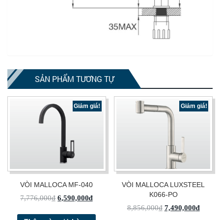
SẢN PHẨM TƯƠNG TỰ
Giảm giá!
Giảm giá!
VÒI MALLOCA MF-040
VÒI MALLOCA LUXSTEEL
K066-PO
7,776,000
₫
6,590,000
₫
8,856,000
₫
7,490,000
₫