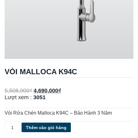
VÒI MALLOCA K94C
5,508,000
₫
4,690,000
₫
Lượt xem :
3051
Vòi Rửa Chén Malloca K94C – Bảo Hành 3 Năm
VÒI
Thêm vào giỏ hàng
MALLOCA
K94C