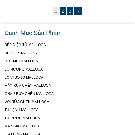
1
2
3
→
Danh Mục Sản Phẩm
BẾP ĐIỆN TỪ MALLOCA
BẾP GAS MALLOCA
HÚT MÙI MALLOCA
LÒ NƯỚNG MALLOCA
LÒ VI SÓNG MALLOCA
MÁY RỬA CHÉN MALLOCA
CHẬU RỬA CHÉN MALLOCA
VÒI RỬA CHÉN MALLOCA
TỦ LẠNH MALLOCA
TỦ RƯỢU MALLOCA
MÁY GIẶT MALLOCA
GIA DỤNG MALLOCA