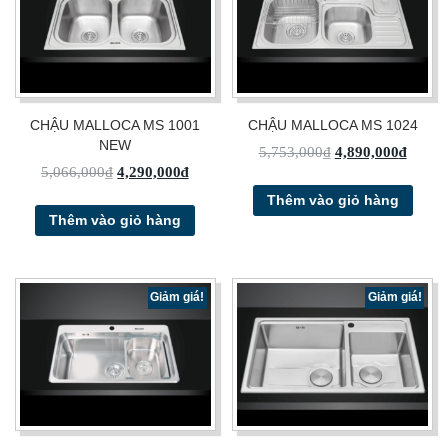
CHẬU MALLOCA MS 1001
CHẬU MALLOCA MS 1024
NEW
5,753,000
₫
4,890,000
₫
5,066,000
₫
4,290,000
₫
Thêm vào giỏ hàng
Thêm vào giỏ hàng
Giảm giá!
Giảm giá!