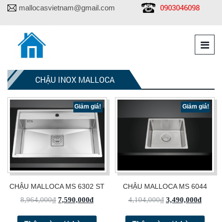
0903046098
mallocasvietnam@gmail.com
CHẬU INOX MALLOCA
Giảm giá!
Giảm giá!
CHẬU MALLOCA MS 6302 ST
CHẬU MALLOCA MS 6044
8,964,000
₫
7,590,000
₫
4,104,000
₫
3,490,000
₫