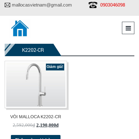
0903046098
mallocasvietnam@gmail.com
K2202-CR
Giảm giá!
VÒI MALLOCA K2202-CR
2,592,000
₫
2,190,000
₫