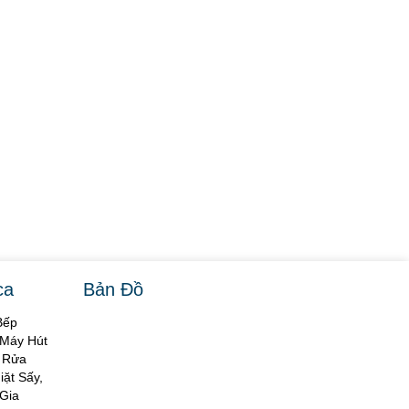
ca
Bản Đồ
Bếp
 Máy Hút
y Rửa
ặt Sấy,
Gia