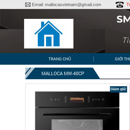
T
Email:
mallocasvietnam@gmail.com
TRANG CHỦ
GIỚI TH
MALLOCA MW-40CP
Giảm giá!