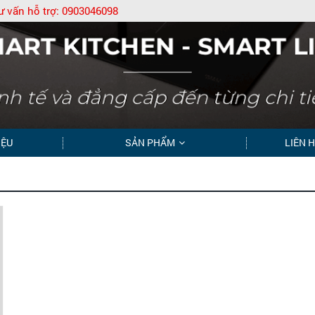
ư vấn hỗ trợ:
0903046098
IỆU
SẢN PHẨM
LIÊN 