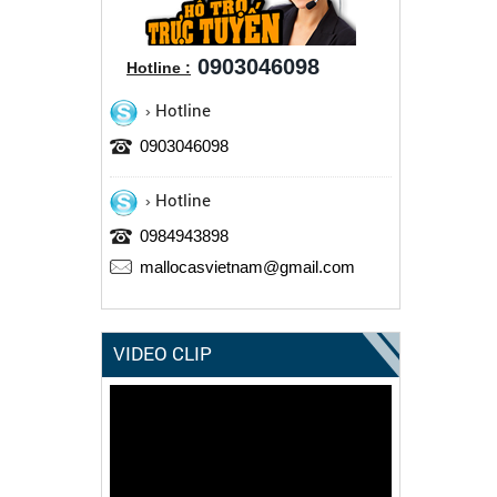
0903046098
Hotline :
Hotline
0903046098
Hotline
0984943898
mallocasvietnam@gmail.com
VIDEO CLIP
Trình
chơi
Video