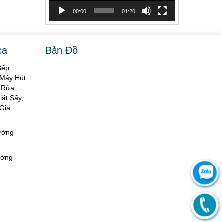
00:00
01:20
ca
Bản Đồ
Bếp
 Máy Hút
y Rửa
ặt Sấy,
Gia
hường
ường