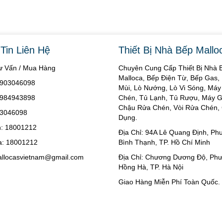
Tin Liên Hệ
Thiết Bị Nhà Bếp Mallo
Tư Vấn / Mua Hàng
Chuyên Cung Cấp Thiết Bị Nhà 
Malloca, Bếp Điện Từ, Bếp Gas,
 0903046098
Mùi, Lò Nướng, Lò Vi Sóng, Má
 0984943898
Chén, Tủ Lạnh, Tủ Rượu, Máy Gi
Chậu Rửa Chén, Vòi Rửa Chén, 
03046098
Dụng.
: 18001212
Địa Chỉ: 94A Lê Quang Định, P
: 18001212
Bình Thạnh, TP. Hồ Chí Minh
allocasvietnam@gmail.com
Địa Chỉ: Chương Dương Độ, Ph
Hồng Hà, TP. Hà Nội
Giao Hàng Miễn Phí Toàn Quốc.