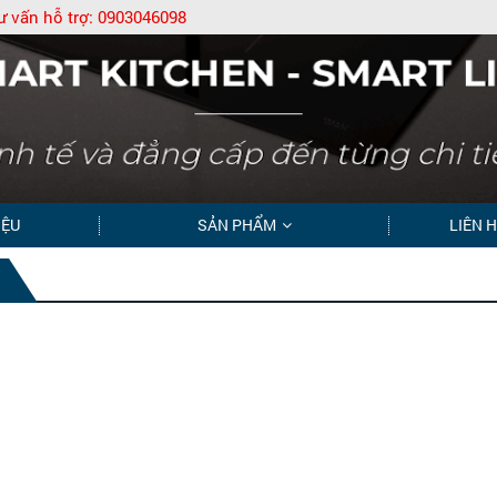
ư vấn hỗ trợ:
0903046098
IỆU
SẢN PHẨM
LIÊN 