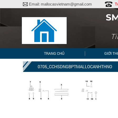
T
Email:
mallocasvietnam@gmail.com
TRANG CHỦ
GIỚI TH
0705_CCHSDNGBPTMALLOCANHTHNO