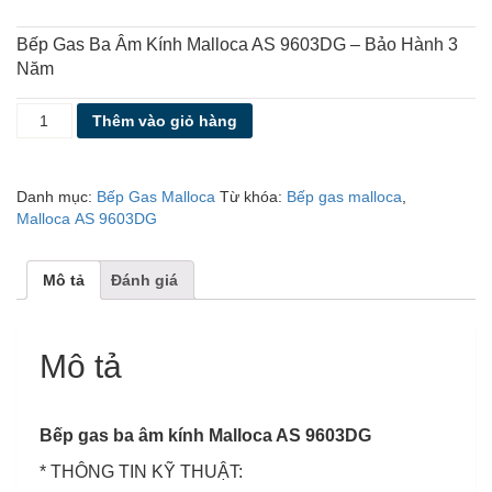
Bếp Gas Ba Âm Kính Malloca AS 9603DG – Bảo Hành 3
Năm
BẾP
Thêm vào giỏ hàng
GAS
MALLOCA
AS
Danh mục:
Bếp Gas Malloca
Từ khóa:
Bếp gas malloca
,
9603DG
Malloca AS 9603DG
số
lượng
Mô tả
Đánh giá
Mô tả
Bếp gas ba âm kính Malloca AS 9603DG
* THÔNG TIN KỸ THUẬT: