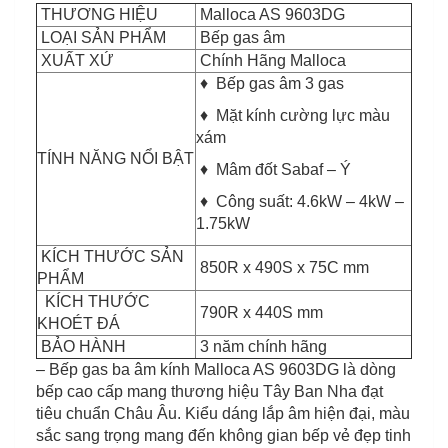
THƯƠNG HIỆU
Malloca AS 9603DG
LOẠI SẢN PHẨM
Bếp gas âm
XUẤT XỨ
Chính Hãng Malloca
♦ Bếp gas âm 3 gas
♦ Mặt kính cường lực màu
xám
TÍNH NĂNG NỔI BẬT
♦ Mâm đốt Sabaf – Ý
♦ Công suất: 4.6kW – 4kW –
1.75kW
KÍCH THƯỚC SẢN
850R x 490S x 75C mm
PHẨM
KÍCH THƯỚC
790R x 440S mm
KHOÉT ĐÁ
BẢO HÀNH
3 năm chính hãng
– Bếp gas ba âm kính Malloca AS 9603DG là dòng
bếp cao cấp mang thương hiệu Tây Ban Nha đạt
tiêu chuẩn Châu Âu. Kiểu dáng lắp âm hiện đại, màu
sắc sang trọng mang đến không gian bếp vẻ đẹp tinh