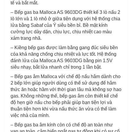
tế và bắt mắt.
– Bếp gas ba Malloca AS 9603DG thiết kế 3 lò nấu 2
lò lớn và 1 lò nhỏ ở giữa tiện dụng với hệ thống chia
lửa bằng Sabaf của Ý siêu bền bỉ. Bề mặt kính
cường lực dày dặn, chịu lực, chịu nhiệt cao màu
xám trang nhã.
– Kiềng bếp gas được làm bằng gang đúc siêu bền
cóa khả năng chống chịu nhiệt và lực tốt. Hệ thống
đánh lửa của Malloca AS 9603DG bằng pin 1.5V
siêu nhạy, bắt lửa nhanh chỉ trong 1 lần bật.
– Bếp gas âm Malloca với chế độ nấu hâm dành cho
2 bếp lớn giúp người dùng có thể sử dụng để hâm
thức ăn hoặc hầm với thời gian lâu mà không sợ hao
gas. Không những thế, bếp gas âm còn thiết kế chế
độ hẹn giờ nấu cho bếp phải giúp bạn tiện lợi và
thuận tiện hơn khi vừa nấu thức ăn vừa có thể làm
việc nhà của mình.
– Bếp gas ba âm kính còn có chế độ an toàn như
van an toàn, cảm biến ngắt gas tự động khi có sự cố