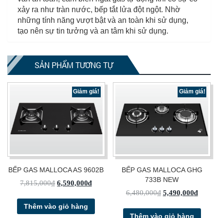
xảy ra như tràn nước, bếp tắt lửa đột ngột. Nhờ
những tính năng vượt bật và an toàn khi sử dụng,
tạo nên sự tin tưởng và an tâm khi sử dụng.
SẢN PHẨM TƯƠNG TỰ
Giảm giá!
Giảm giá!
BẾP GAS MALLOCA AS 9602B
BẾP GAS MALLOCA GHG
733B NEW
7,815,000
₫
6,590,000
₫
6,480,000
₫
5,490,000
₫
Thêm vào giỏ hàng
Thêm vào giỏ hàng