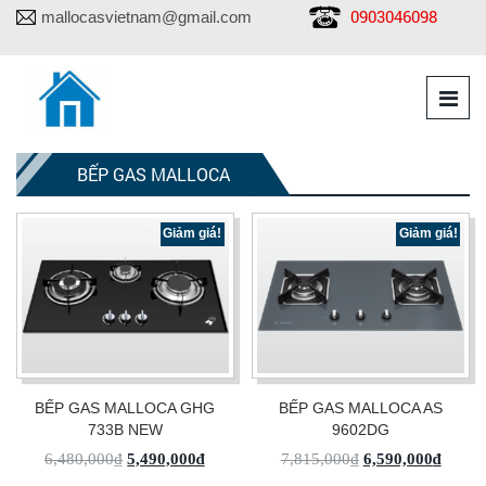
0903046098
mallocasvietnam@gmail.com
BẾP GAS MALLOCA
Giảm giá!
Giảm giá!
BẾP GAS MALLOCA GHG
BẾP GAS MALLOCA AS
733B NEW
9602DG
6,480,000
₫
5,490,000
₫
7,815,000
₫
6,590,000
₫